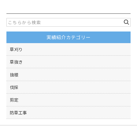
c
itt
e
er
b
o
実績紹介カテゴリー
o
k
草刈り
草抜き
抜根
伐採
剪定
防草工事