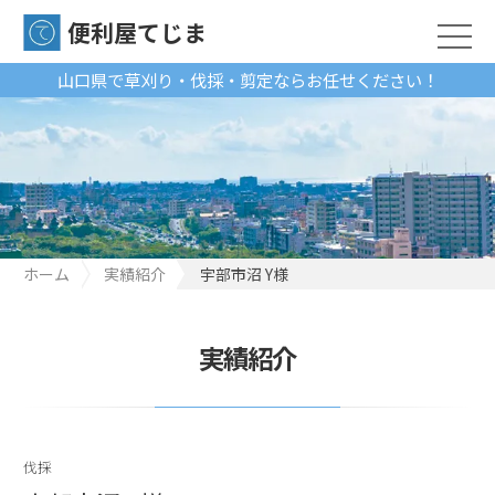
便利屋てじま
山口県で草刈り・伐採・剪定ならお任せください！
ホーム
実績紹介
宇部市沼 Y様
実績紹介
伐採