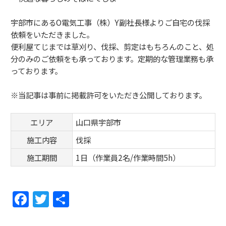
宇部市にあるO電気工事（株）Y副社長様よりご自宅の伐採
依頼をいただきました。
便利屋てじまでは草刈り、伐採、剪定はもちろんのこと、処
分のみのご依頼をも承っております。定期的な管理業務も承
っております。
※当記事は事前に掲載許可をいただき公開しております。
エリア
山口県宇部市
施工内容
伐採
施工期間
1日（作業員2名/作業時間5h）
F
T
共
a
w
有