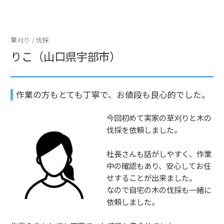
a
w
有
c
itt
e
er
草刈り
/
伐採
b
りこ（山口県宇部市）
o
o
作業の方もとても丁寧で、お値段も良心的でした。
k
今回初めて実家の草刈りと木の
伐採を依頼しました。
社長さんも話がしやすく、作業
中の確認もあり、安心してお任
せすることが出来ました。
なので自宅の木の伐採も一緒に
依頼しました。