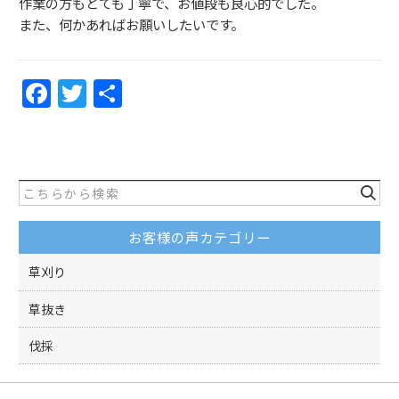
作業の方もとても丁寧で、お値段も良心的でした。
また、何かあればお願いしたいです。
F
T
共
a
w
有
c
itt
e
er
b
o
お客様の声カテゴリー
o
草刈り
k
草抜き
伐採